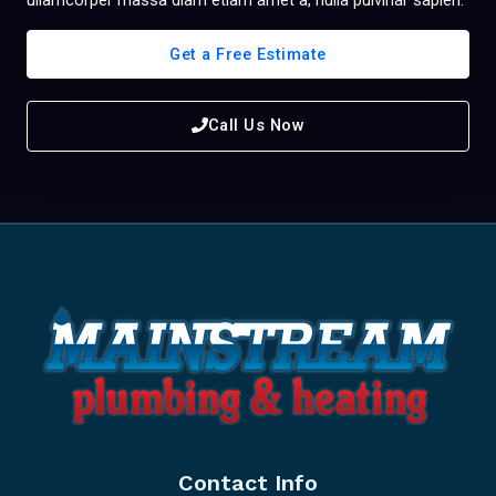
ullamcorper massa diam etiam amet a, nulla pulvinar sapien.
Get a Free Estimate
Call Us Now
Contact Info